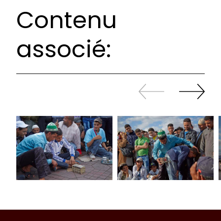
Contenu
associé:
Revenir
continuer
en
à
arrière
swiper