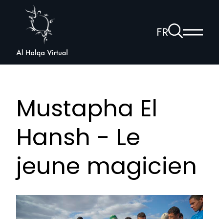
Al
Halqa
À
FR
Affich
la
ouvrir
le
page
la
menu
de
princi
navigation
recherche
vocale
Mustapha El
Hansh - Le
jeune magicien