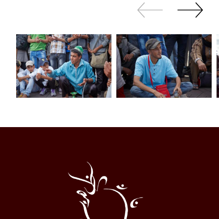
Revenir
continuer
en
à
arrière
swiper
Al
Halqa