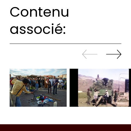
Contenu
associé:
Revenir
continuer
en
à
arrière
swiper