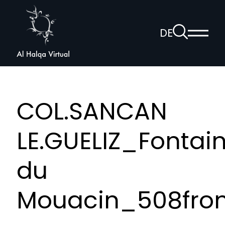
Al
Halqa
Zur
DE
Haup
Suchseite
Sprachnav
anzei
öffnen
COL.SANCAN
LE.GUELIZ_Fontai
du
Mouacin_508fron