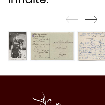
Zurück
Weiter
sliden
sliden
Al
Halqa