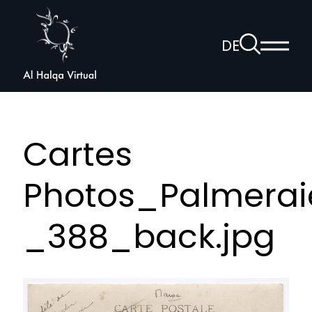
Al
Halqa
Zur
DE
Haup
Suchseite
Sprachnav
anzei
öffnen
Cartes
Photos_Palmerai
_388_back.jpg