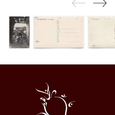
Zurück
Weiter
sliden
sliden
Al
Halqa