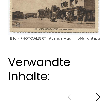
Bild - PHOTO.ALBERT_Avenue Magin_555front.jpg
Verwandte
Inhalte:
Zurück
Weiter
sliden
sliden