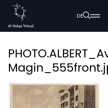
Al
Halqa
Zur
DE
Haup
Suchseite
Sprachnav
anzei
öffnen
PHOTO.ALBERT_A
Magin_555front.