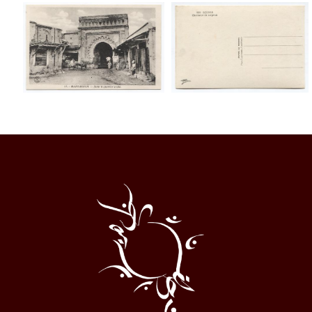
Al
Halqa