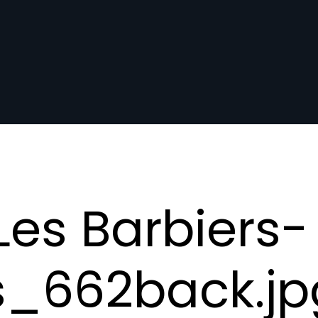
es Barbiers-
s_662back.jp