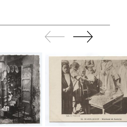
Zurück
Weiter
sliden
sliden