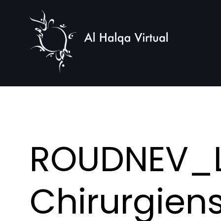
Al
Halqa
ROUDNEV_L
Chirurgien