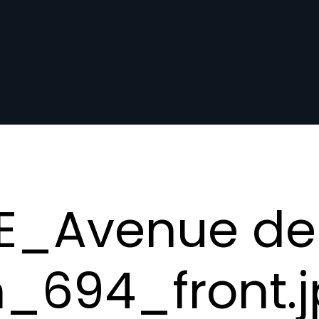
E_Avenue de 
_694_front.