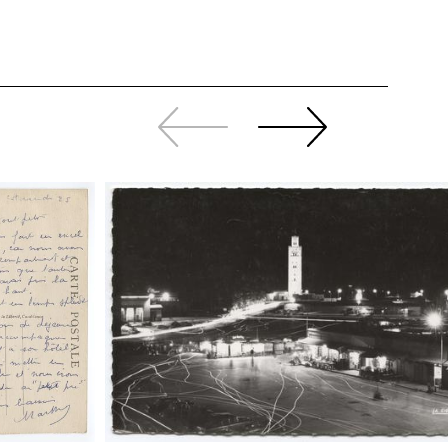
Zurück
Weiter
sliden
sliden