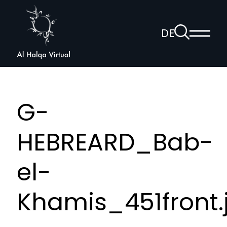
Al
Halqa
Zur
DE
Haup
Suchseite
Sprachnav
anzei
öffnen
G-
HEBREARD_Bab-
el-
Khamis_451front.