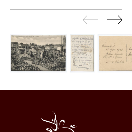
Zurück
Weiter
sliden
sliden
Al
Halqa