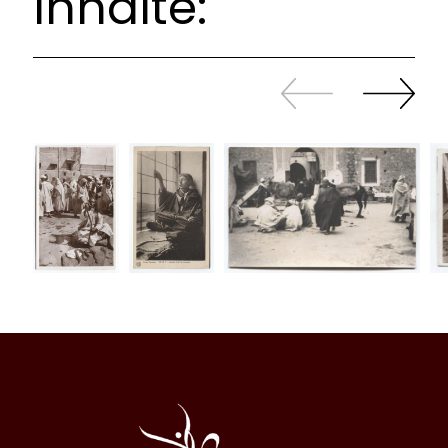
Inhalte:
Zurück
Weiter
sliden
sliden
Al
Halqa