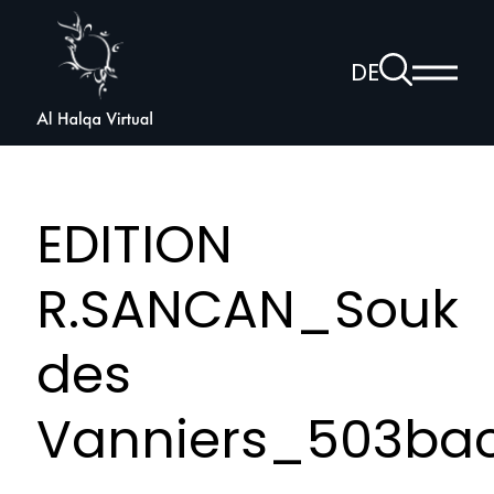
Al
Halqa
Zur
DE
Haup
Suchseite
Sprachnav
anzei
öffnen
EDITION
R.SANCAN_Souk
des
Vanniers_503bac