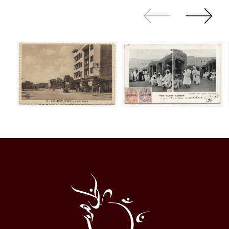
Zurück
Weiter
sliden
sliden
Al
Halqa