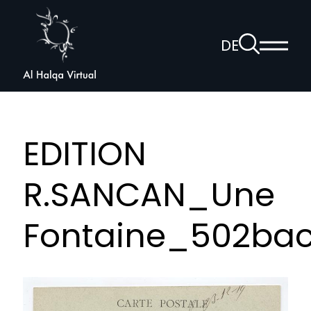
Al
Halqa
Zur
DE
Haup
Suchseite
Sprachnav
anzei
öffnen
EDITION
R.SANCAN_Une
Fontaine_502bac