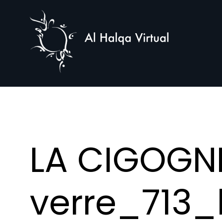
Al
Halqa
LA CIGOGN
verre_713_