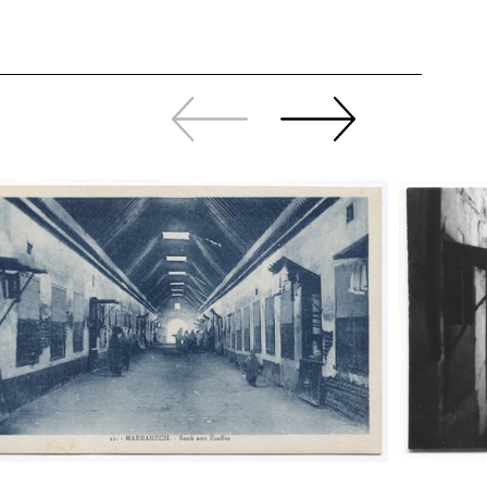
Zurück
Weiter
sliden
sliden