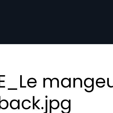
E_Le mangeu
back.jpg