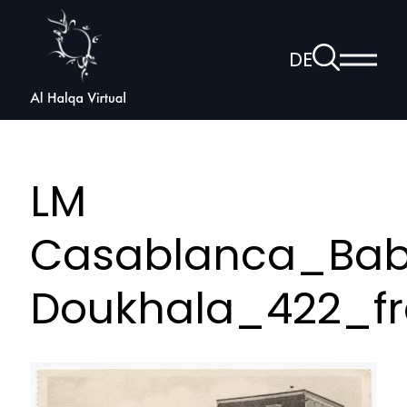
Al
Halqa
Zur
DE
Haup
Suchseite
Sprachnav
anzei
öffnen
LM
Casablanca_Ba
Doukhala_422_fr