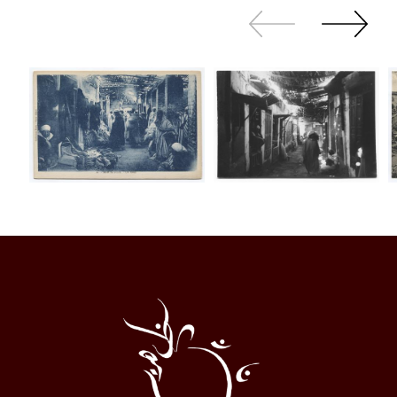
Zurück
Weiter
sliden
sliden
Al
Halqa