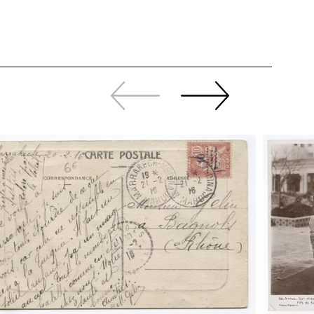
Zurück
Weiter
sliden
sliden