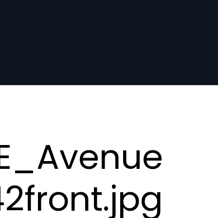
E_Avenue
front.jpg