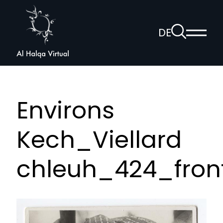
Al
Halqa
Zur
DE
Haup
Suchseite
Sprachnav
anzei
öffnen
Environs
Kech_Viellard
chleuh_424_front