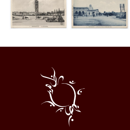
Al
Halqa