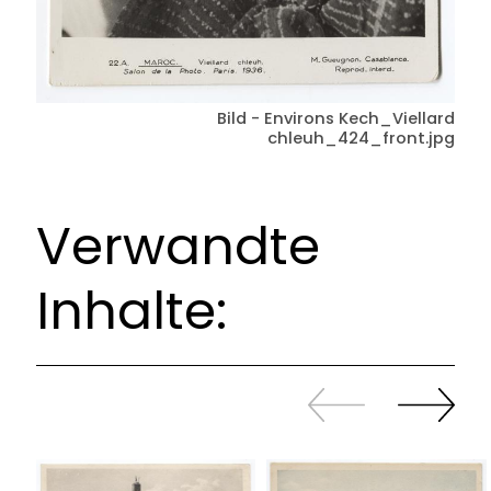
Bild - Environs Kech_Viellard
chleuh_424_front.jpg
Verwandte
Inhalte:
Zurück
Weiter
sliden
sliden