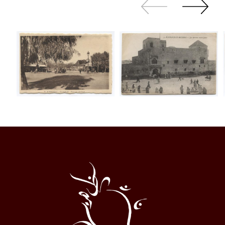
Zurück
Weiter
sliden
sliden
Al
Halqa