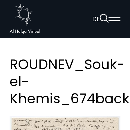
Al
Halqa
Zur
DE
Haup
Suchseite
Sprachnav
anzei
öffnen
ROUDNEV_Souk-
el-
Khemis_674back