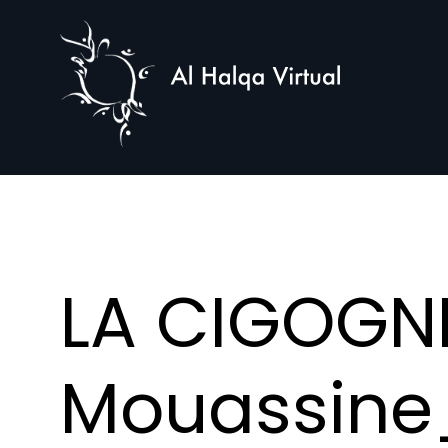
Al
Halqa
LA CIGOGN
Mouassine