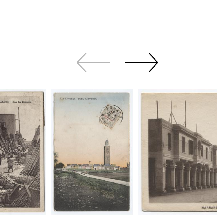
Zurück
Weiter
sliden
sliden