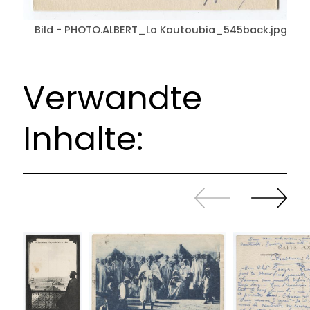
Bild - PHOTO.ALBERT_La Koutoubia_545back.jpg
Verwandte
Inhalte:
Zurück
Weiter
sliden
sliden