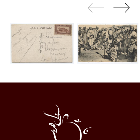
Zurück
Weiter
sliden
sliden
Al
Halqa