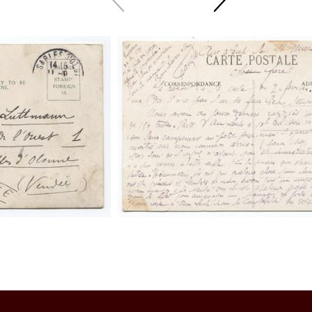
sliden
sliden