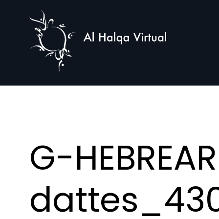
Al
Halqa
G-HEBREAR
dattes_430