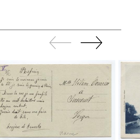
Zurück
Weiter
sliden
sliden