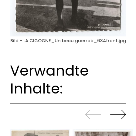
Bild - LA CIGOGNE_Un beau guerrab_634front.jpg
Verwandte
Inhalte:
Zurück
Weiter
sliden
sliden