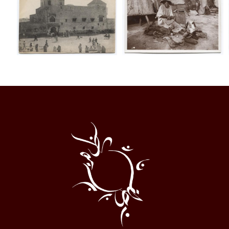
Al
Halqa