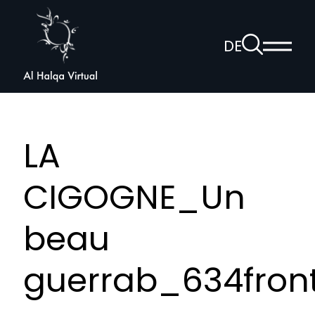
Al
Halqa
Zur
DE
Haup
Suchseite
Sprachnav
anzei
öffnen
LA
CIGOGNE_Un
beau
guerrab_634front