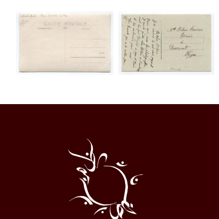
Al
Halqa