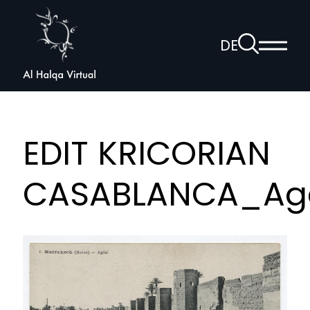
Al
Halqa
Zur
DE
Haup
Suchseite
Sprachnav
anzei
öffnen
EDIT KRICORIAN
CASABLANCA_Agd