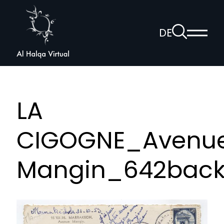
Al
Halqa
Zur
DE
Haup
Suchseite
Sprachnav
anzei
öffnen
LA
CIGOGNE_Avenu
Mangin_642back