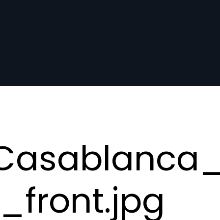
_Casablanca_
_front.jpg