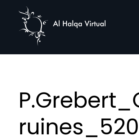
Al
Halqa
P.Grebert
ruines_520