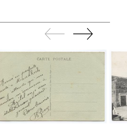
Zurück
Weiter
sliden
sliden