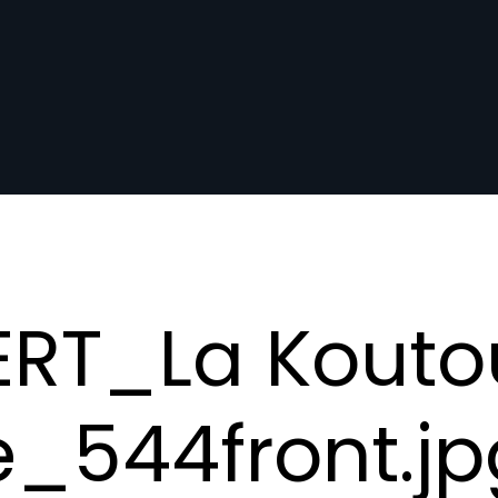
RT_La Kouto
_544front.jp