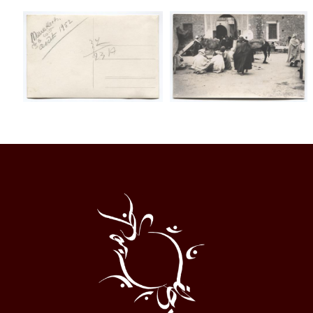
Al
Halqa