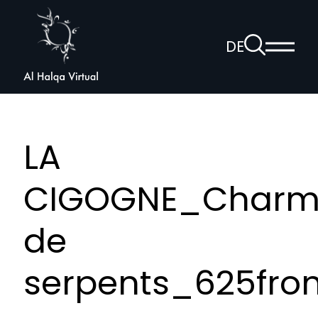
Al
Halqa
Zur
DE
Haup
Suchseite
Sprachnav
anzei
öffnen
LA
CIGOGNE_Charm
de
serpents_625fron