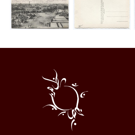
Al
Halqa