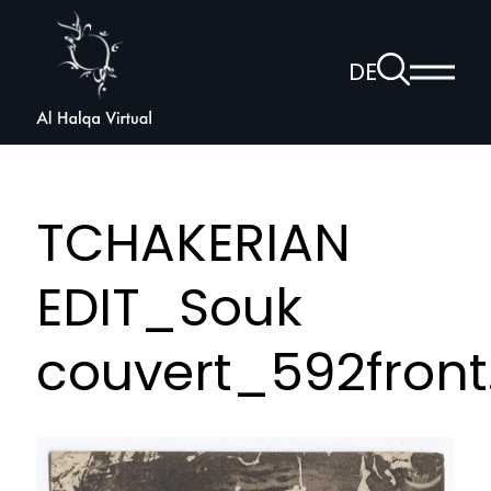
Al
Halqa
Zur
DE
Haup
Suchseite
Sprachnav
anzei
öffnen
TCHAKERIAN
EDIT_Souk
couvert_592front