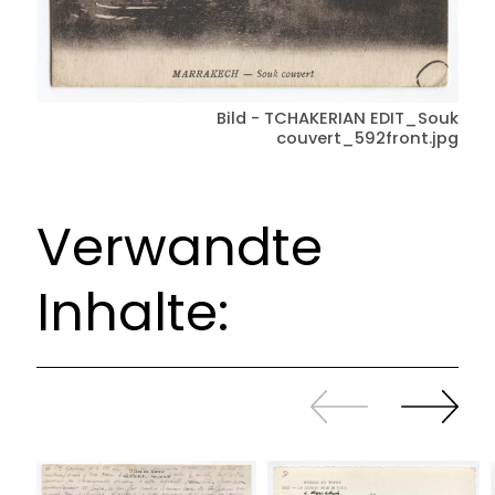
Bild - TCHAKERIAN EDIT_Souk
couvert_592front.jpg
Verwandte
Inhalte:
Zurück
Weiter
sliden
sliden