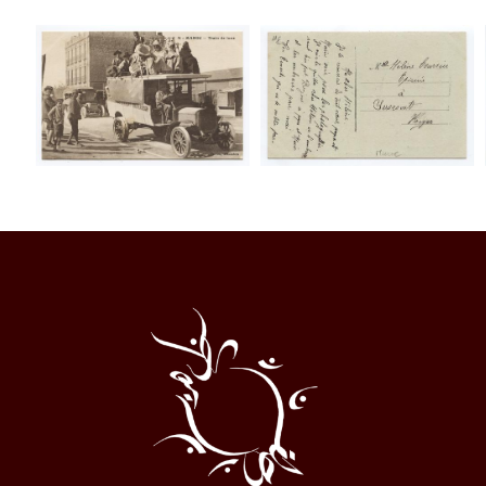
Al
Halqa