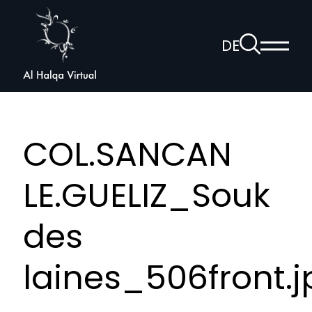
Al
Halqa
Zur
DE
Haup
Suchseite
Sprachnav
anzei
öffnen
COL.SANCAN
LE.GUELIZ_Souk
des
laines_506front.j