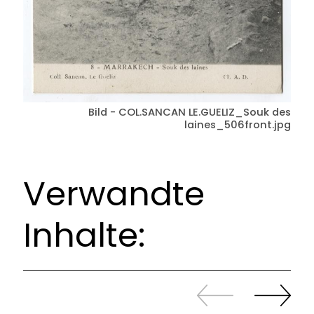
Bild - COL.SANCAN LE.GUELIZ_Souk des
laines_506front.jpg
Verwandte
Inhalte:
Zurück
Weiter
sliden
sliden