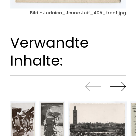
Bild - Judaica_Jeune Juif_405_front.jpg
Verwandte
Inhalte:
Zurück
Weiter
sliden
sliden