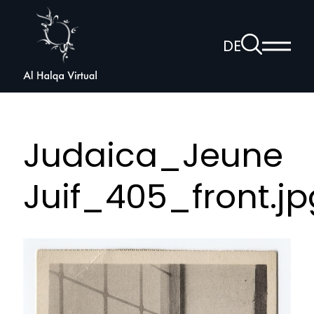
Al
Halqa
Zur
DE
Haup
Suchseite
Sprachnav
anzei
öffnen
Judaica_Jeune
Juif_405_front.jp