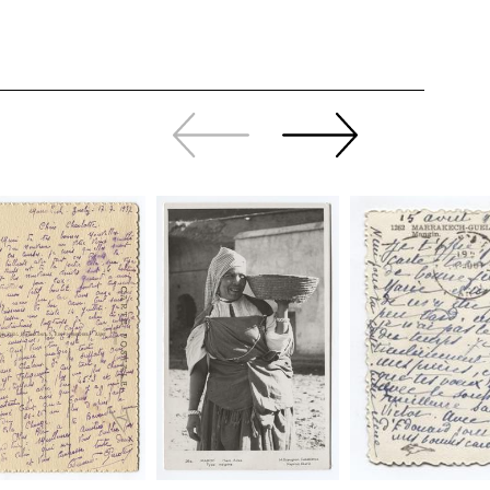
Zurück
Weiter
sliden
sliden