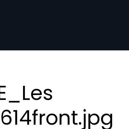
E_Les
14front.jpg