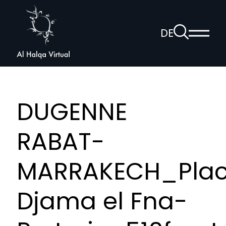
Al
Halqa
Zur
DE
Haup
Suchseite
Sprachnav
anzei
öffnen
DUGENNE
RABAT-
MARRAKECH_Pla
Djama el Fna-