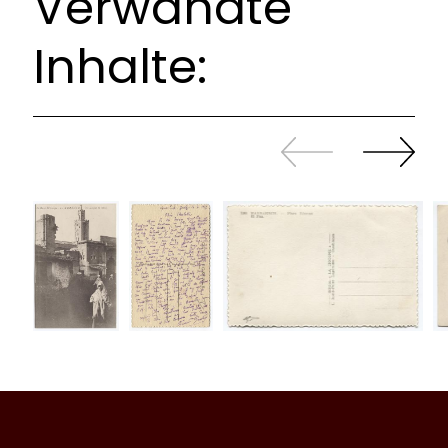
Verwandte
Inhalte:
Zurück
Weiter
sliden
sliden