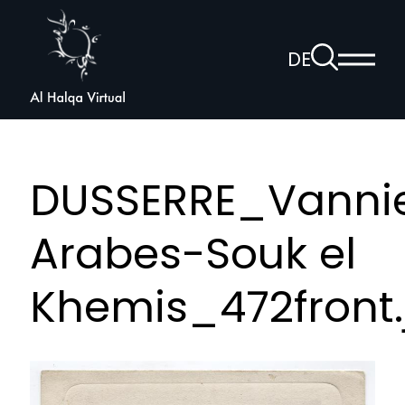
Al
Halqa
Zur
DE
Haup
Suchseite
Sprachnav
anzei
öffnen
DUSSERRE_Vanni
Arabes-Souk el
Khemis_472front.