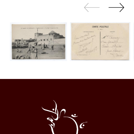
Zurück
Weiter
sliden
sliden
Al
Halqa