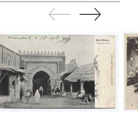
Zurück
Weiter
sliden
sliden