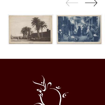
Zurück
Weiter
sliden
sliden
Al
Halqa