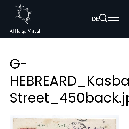
Al
Halqa
Zur
DE
Haup
Suchseite
Sprachnav
anzei
öffnen
G-
HEBREARD_Kasb
Street_450back.j