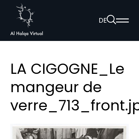
Al
Halqa
Zur
DE
Haup
Suchseite
Sprachnav
anzei
öffnen
LA CIGOGNE_Le
mangeur de
verre_713_front.j