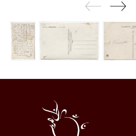
Zurück
Weiter
sliden
sliden
Al
Halqa