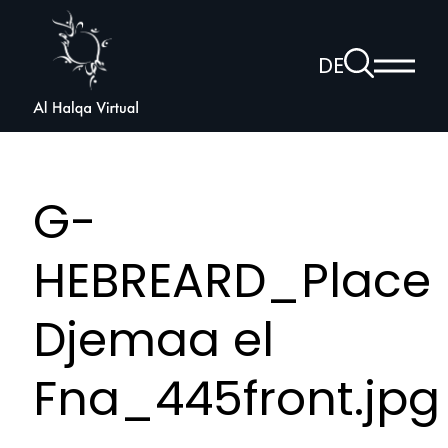
Al
Halqa
Zur
DE
Haup
Suchseite
Sprachnav
anzei
öffnen
G-
HEBREARD_Place
Djemaa el
Fna_445front.jpg