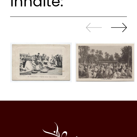
Inhalte:
Zurück
Weiter
sliden
sliden
Al
Halqa