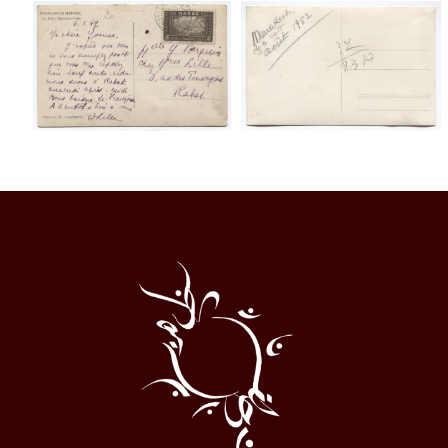
Al
Halqa