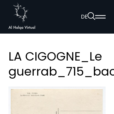
Al
Halqa
Zur
DE
Haup
Suchseite
Sprachnav
anzei
öffnen
LA CIGOGNE_Le
guerrab_715_bac