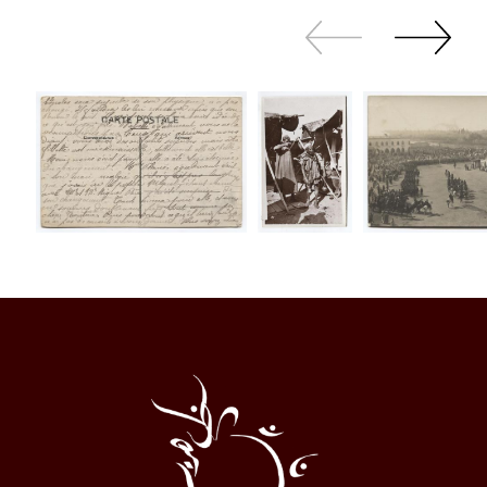
Zurück
Weiter
sliden
sliden
Al
Halqa