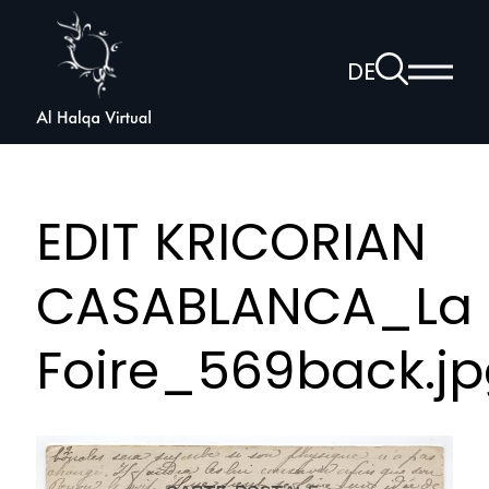
Al
Halqa
Zur
DE
Haup
Suchseite
Sprachnav
anzei
öffnen
EDIT KRICORIAN
CASABLANCA_La
Foire_569back.j