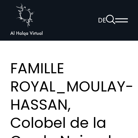
Al
Halqa
Zur
DE
Haup
Suchseite
Sprachnav
anzei
öffnen
FAMILLE
ROYAL_MOULAY-
HASSAN,
Colobel de la