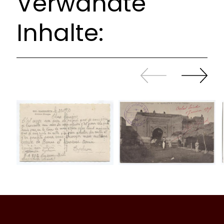
Verwandte
Inhalte:
Zurück
Weiter
sliden
sliden