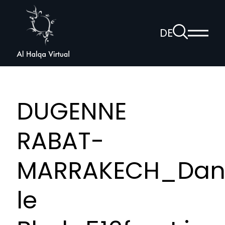
Al
Halqa
Zur
DE
Haup
Suchseite
Sprachnav
anzei
öffnen
DUGENNE
RABAT-
MARRAKECH_Dan
le